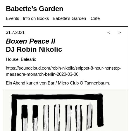
Babette’s Garden
Events
Info on Books
Babette's Garden
Café
31.7.2021
<
>
Boxen Peace II
DJ Robin Nikolic
House, Balearic
https://soundcloud.com/robin-nikolic/snippet-8-hour-nonstop-
massacre-monarch-berlin-2020-03-06
Ein Abend kuriert von Bar / Micro Club O Tannenbaum.